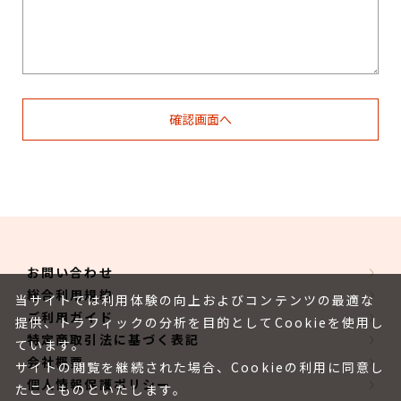
お問い合わせ
総合利用規約
当サイトでは利用体験の向上およびコンテンツの最適な
ご利用ガイド
提供、トラフィックの分析を目的としてCookieを使用し
特定商取引法に基づく表記
ています。
会社概要
サイトの閲覧を継続された場合、Cookieの利用に同意し
個人情報保護ポリシー
たことものといたします。