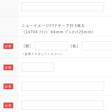
ニューイメージFTFテープ付 5枚入
（14704 ﾌﾗﾝｼﾞ44mm ﾌﾟﾚｶｯﾄ25mm）
［姓］
［名］
（全角で入力してください）