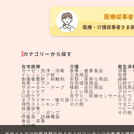
カテゴリーから探す
在宅医療
介護
衛生消
ガーゼ・洗浄・消毒
食事・健康食品
消毒・
ドレッシング材・
入浴用品
包帯
創傷被覆材・剥離剤
衣類・床周り用品
綿棒
包帯・ギプス
住宅環境用品
口腔ケ
サポーター・テープ
移動・歩行用品
清拭用
スキンケア
トイレ用品
グロー
口腔ケア
見守り・徘徊センサー
おむつ
ネブライザー・吸引器
リハビリ
マスク
弾性ストッキング
その他
マタニ
経腸栄養
ベビー
シリンジ・ポンプ
その他
呼吸器・訓練機器
食品・栄養
その他
当サイトでは利用体験の向上およびコンテンツの最適な提供