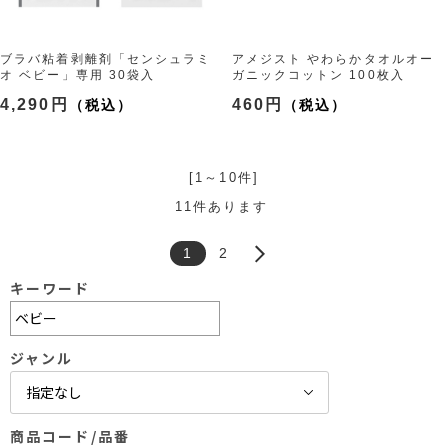
ブラバ粘着剥離剤「センシュラミ
アメジスト やわらかタオルオー
オ ベビー」専用 30袋入
ガニックコットン 100枚入
（12014 3ml/ 1枚）
4,290円
460円
[1～10件]
11
件あります
1
2
キーワード
ジャンル
商品コード/品番