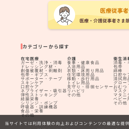
カテゴリーから探す
在宅医療
介護
衛生消
ガーゼ・洗浄・消毒
食事・健康食品
消毒・
ドレッシング材・
入浴用品
包帯
創傷被覆材・剥離剤
衣類・床周り用品
綿棒
包帯・ギプス
住宅環境用品
口腔ケ
サポーター・テープ
移動・歩行用品
清拭用
スキンケア
トイレ用品
グロー
口腔ケア
見守り・徘徊センサー
おむつ
ネブライザー・吸引器
リハビリ
マスク
弾性ストッキング
その他
マタニ
経腸栄養
ベビー
シリンジ・ポンプ
その他
呼吸器・訓練機器
食品・栄養
その他
当サイトでは利用体験の向上およびコンテンツの最適な提供