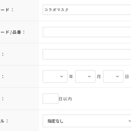
ワード：
ード/品番：
名：
日：
年
月
日
日：
日以内
ンル：