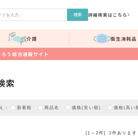
検索
詳細検索はこちら
介護
衛生消耗品
そろう総合通販サイト
検索
え：
新着順
商品名
価格(安い順)
価格(高い
[1～2件]
2
件あります