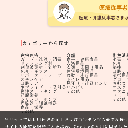
カテゴリーから探す
在宅医療
介護
衛生消
ガーゼ・洗浄・消毒
食事・健康食品
消毒・
ドレッシング材・
入浴用品
包帯
創傷被覆材・剥離剤
衣類・床周り用品
綿棒
包帯・ギプス
住宅環境用品
口腔ケ
サポーター・テープ
移動・歩行用品
清拭用
スキンケア
トイレ用品
グロー
口腔ケア
見守り・徘徊センサー
おむつ
ネブライザー・吸引器
リハビリ
マスク
弾性ストッキング
その他
マタニ
経腸栄養
ベビー
シリンジ・ポンプ
その他
呼吸器・訓練機器
食品・栄養
その他
当サイトでは利用体験の向上およびコンテンツの最適な提供
サイトの閲覧を継続された場合、Cookieの利用に同意し