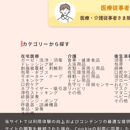
カテゴリーから探す
在宅医療
介護
衛生消
ガーゼ・洗浄・消毒
食事・健康食品
消毒・
ドレッシング材・
入浴用品
包帯
創傷被覆材・剥離剤
衣類・床周り用品
綿棒
包帯・ギプス
住宅環境用品
口腔ケ
サポーター・テープ
移動・歩行用品
清拭用
スキンケア
トイレ用品
グロー
口腔ケア
見守り・徘徊センサー
おむつ
ネブライザー・吸引器
リハビリ
マスク
弾性ストッキング
その他
マタニ
経腸栄養
ベビー
シリンジ・ポンプ
その他
呼吸器・訓練機器
食品・栄養
その他
当サイトでは利用体験の向上およびコンテンツの最適な提供
サイトの閲覧を継続された場合、Cookieの利用に同意し