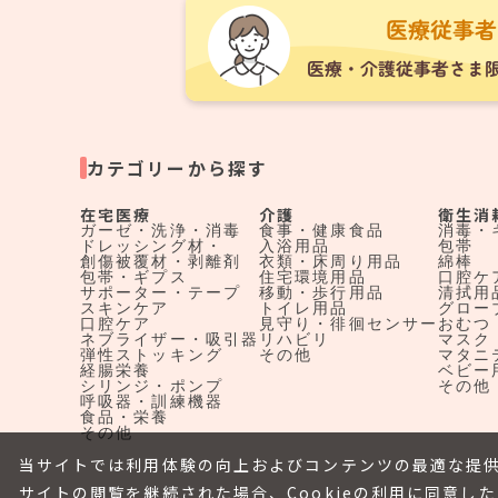
カテゴリーから探す
在宅医療
介護
衛生消
ガーゼ・洗浄・消毒
食事・健康食品
消毒・
ドレッシング材・
入浴用品
包帯
創傷被覆材・剥離剤
衣類・床周り用品
綿棒
包帯・ギプス
住宅環境用品
口腔ケ
サポーター・テープ
移動・歩行用品
清拭用
スキンケア
トイレ用品
グロー
口腔ケア
見守り・徘徊センサー
おむつ
ネブライザー・吸引器
リハビリ
マスク
弾性ストッキング
その他
マタニ
経腸栄養
ベビー
シリンジ・ポンプ
その他
呼吸器・訓練機器
食品・栄養
その他
当サイトでは利用体験の向上およびコンテンツの最適な提供
サイトの閲覧を継続された場合、Cookieの利用に同意し