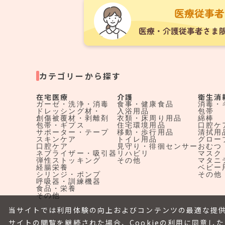
カテゴリーから探す
在宅医療
介護
衛生消
ガーゼ・洗浄・消毒
食事・健康食品
消毒・
ドレッシング材・
入浴用品
包帯
創傷被覆材・剥離剤
衣類・床周り用品
綿棒
包帯・ギプス
住宅環境用品
口腔ケ
サポーター・テープ
移動・歩行用品
清拭用
スキンケア
トイレ用品
グロー
口腔ケア
見守り・徘徊センサー
おむつ
ネブライザー・吸引器
リハビリ
マスク
弾性ストッキング
その他
マタニ
経腸栄養
ベビー
シリンジ・ポンプ
その他
呼吸器・訓練機器
食品・栄養
その他
当サイトでは利用体験の向上およびコンテンツの最適な提供
サイトの閲覧を継続された場合、Cookieの利用に同意し