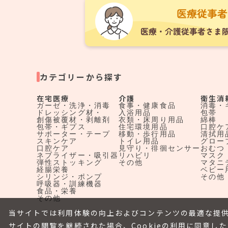
カテゴリーから探す
在宅医療
介護
衛生消
ガーゼ・洗浄・消毒
食事・健康食品
消毒・
ドレッシング材・
入浴用品
包帯
創傷被覆材・剥離剤
衣類・床周り用品
綿棒
包帯・ギプス
住宅環境用品
口腔ケ
サポーター・テープ
移動・歩行用品
清拭用
スキンケア
トイレ用品
グロー
口腔ケア
見守り・徘徊センサー
おむつ
ネブライザー・吸引器
リハビリ
マスク
弾性ストッキング
その他
マタニ
経腸栄養
ベビー
シリンジ・ポンプ
その他
呼吸器・訓練機器
食品・栄養
その他
当サイトでは利用体験の向上およびコンテンツの最適な提供
サイトの閲覧を継続された場合、Cookieの利用に同意し